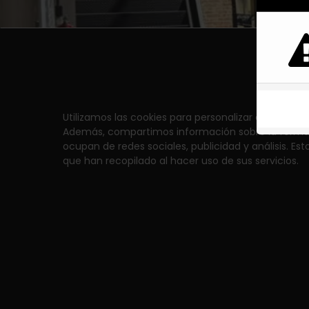
Utilizamos las cookies para personalizar contenidos,
Además, compartimos información sobre la forma en
ocupan de redes sociales, publicidad y análisis. Es
que han recopilado al hacer uso de sus servicios.
Normas De Utilización Del Gimnasio
Condiciones 