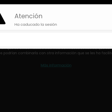
Atención
Este sitio web utiliza
cookies
Ha caducado la sesión
+ info
 para facilitar funcionalidades y para analizar nuestro tráfico.
 que se utiliza nuestro sitio web con nuestros socios, que se
tos podrían combinarla con otra información que se les ha facili
Más información
De Contratación Online
Política De Privacidad